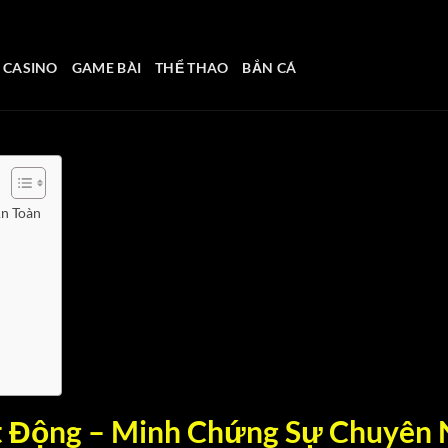
CASINO
GAME BÀI
THỂ THAO
BẮN CÁ
n Toàn
 Động – Minh Chứng Sự Chuyên 