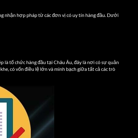
ứng nhận hợp pháp từ các đơn vị có uy tín hàng đầu. Dưới
p là tổ chức hàng đầu tại Châu Âu, đây là nơi có sự quản
e, có vốn điều lệ lớn và minh bạch giữa tất cả các trò