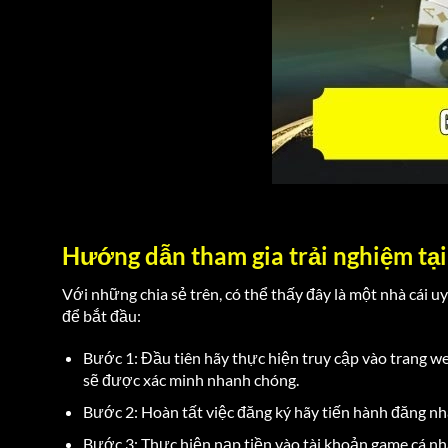
Hướng dẫn tham gia trải nghiệm tạ
Với những chia sẻ trên, có thể thấy đây là một nhà cái
để bắt đầu:
Bước 1: Đầu tiên hãy thực hiện truy cập vào trang we
sẽ được xác minh nhanh chóng.
Bước 2: Hoàn tất việc đăng ký hãy tiến hành đăng nh
Bước 3: Thực hiện nạp tiền vào tài khoản game cá nh