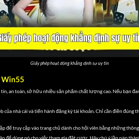
Giấy phép hoạt động khẳng định sự uy tín
i Win55
 uy tín, an toàn, sở hữu nhiều sản phẩm chất lượng cao. Nếu bạn
b của nhà cái và tiến hành đăng ký tài khoản. Chỉ cần điền đúng 
ập để truy cập vào trang chủ dành cho hội viên bằng những thông 
ân để dùng nó cho việc tham gia đặt cược. Hãy chú ý lần nạp thàn