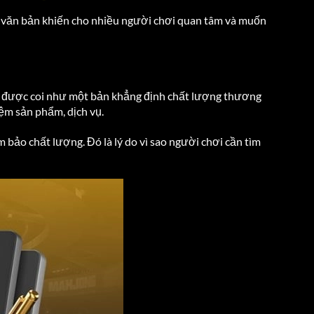
là văn bản khiến cho nhiều người chơi quan tâm và muốn
ây được coi như một bản khẳng định chất lượng thương
iệm sản phẩm, dịch vụ.
 bảo chất lượng. Đó là lý do vì sao người chơi cần tìm