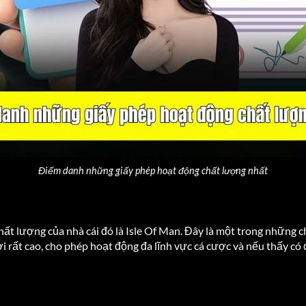
Điểm danh những giấy phép hoạt động chất lượng nhất
hất lượng của nhà cái đó là Isle Of Man. Đây là một trong những
 rất cao, cho phép hoạt động đa lĩnh vực cá cược và nếu thấy có