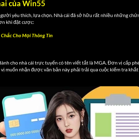
hai của Win55
 người yêu thích, lựa chọn. Nhà cái đã sở hữu rất nhiều những ch
ơn khi đặt cược:
 Chắc Cho Mọi Thông Tin
h cho nhà cái trực tuyến có tên viết tắt là MGA. Đơn vị cấp phé
vị muốn nhận được văn bản này phải trải qua cuộc kiểm tra khắt kh