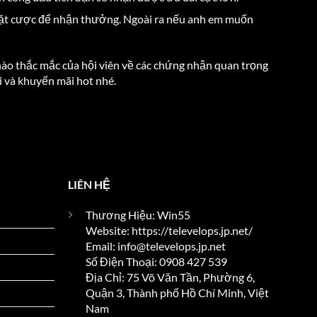
 đặt cược để nhận thưởng. Ngoài ra nếu anh em muốn
ào thắc mắc của hội viên về các chứng nhận quan trọng
i và khuyến mãi hot nhé.
LIÊN HỆ
Thương Hiệu: Win55
Website: https://televelops.jp.net/
Email:
info@televelops.jp.net
Số Điện Thoại: 0908 427 539
Địa Chỉ: 75 Võ Văn Tần, Phường 6,
Quận 3, Thành phố Hồ Chí Minh, Việt
Nam