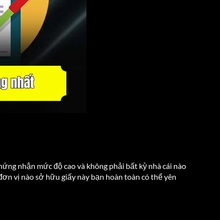
 chứng nhận mức độ cao và không phải bất kỳ nhà cái nào
 đơn vị nào sở hữu giấy này bạn hoàn toàn có thể yên