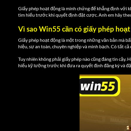
Giấy phép hoạt động là minh chứng để khẳng định với kh
tìm hiểu trước khi quyết định đặt cược. Anh em hãy theo
Vì sao Win55 cần có giấy phép hoạt
Giấy phép hoạt động là một trong những văn bản mà bất
hiệu, sự an toàn, chuyên nghiệp và minh bạch. Có tất cả
Tuy nhiên không phải giấy phép nào cũng đáng tin cậy. H
hiểu kỹ lưỡng trước khi đưa ra quyết định đăng ký và đặ