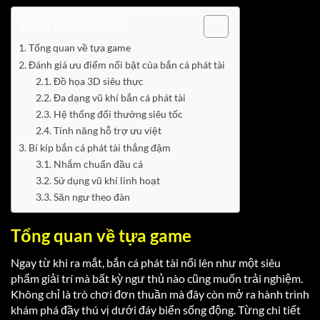
Table of Contents
Tổng quan về tựa game
Đánh giá ưu điểm nổi bật của bắn cá phát tài
Đồ họa 3D siêu thực
Đa dạng vũ khí bắn cá phát tài
Hệ thống đổi thưởng siêu tốc
Tính năng hỗ trợ ưu việt
Bí kíp bắn cá phát tài thắng đậm
Nhắm chuẩn đầu cá
Sử dụng vũ khí linh hoạt
Săn ngư theo đàn
Tổng quan về tựa game
Ngay từ khi ra mắt, bắn cá phát tài nổi lên như một siêu
phẩm giải trí mà bất kỳ ngư thủ nào cũng muốn trải nghiệm.
Không chỉ là trò chơi đơn thuần mà đây còn mở ra hành trình
khám phá đầy thú vị dưới đáy biển sống động. Từng chi tiết