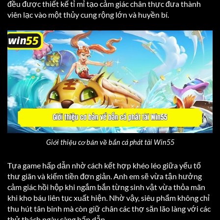
đều được thiết kế tỉ mỉ tạo cảm giác chân thực đưa thành
viên lạc vào một thủy cung rộng lớn và huyền bí.
Giới thiệu cơ bản về bắn cá phát tài Win55
Tựa game hấp dẫn nhờ cách kết hợp khéo léo giữa yếu tố
thư giãn và kiếm tiền đơn giản. Anh em sẽ vừa tận hưởng
cảm giác hồi hộp khi ngắm bắn từng sinh vật vừa thỏa mãn
khi kho báu liên tục xuất hiện. Nhờ vậy, siêu phẩm không chỉ
thu hút tân binh mà còn giữ chân các thợ săn lão làng với các
thử thách ngày càng hấp dẫn.