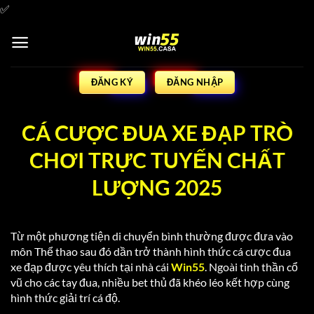
✅
Chuyển
đến
nội
dung
ĐĂNG KÝ
ĐĂNG NHẬP
CÁ CƯỢC ĐUA XE ĐẠP TRÒ
CHƠI TRỰC TUYẾN CHẤT
LƯỢNG 2025
Từ một phương tiện di chuyển bình thường được đưa vào
môn Thể thao sau đó dần trở thành hình thức cá cược đua
xe đạp được yêu thích tại nhà cái
Win55
. Ngoài tinh thần cổ
vũ cho các tay đua, nhiều bet thủ đã khéo léo kết hợp cùng
hình thức giải trí cá độ.