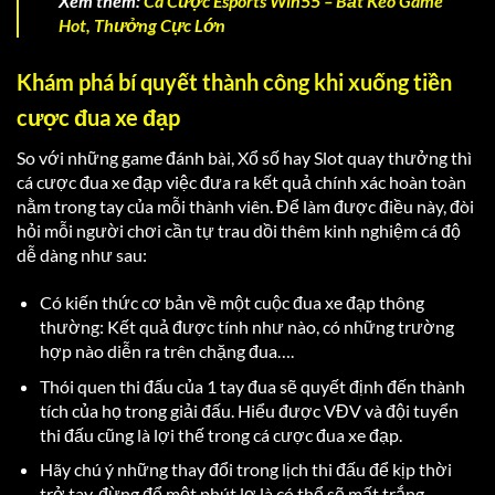
Xem thêm:
Cá Cược Esports Win55 – Bắt Kèo Game
Hot, Thưởng Cực Lớn
Khám phá bí quyết thành công khi xuống tiền
cược đua xe đạp
So với những game đánh bài, Xổ số hay Slot quay thưởng thì
cá cược đua xe đạp việc đưa ra kết quả chính xác hoàn toàn
nằm trong tay của mỗi thành viên. Để làm được điều này, đòi
hỏi mỗi người chơi cần tự trau dồi thêm kinh nghiệm cá độ
dễ dàng như sau:
Có kiến thức cơ bản về một cuộc đua xe đạp thông
thường: Kết quả được tính như nào, có những trường
hợp nào diễn ra trên chặng đua….
Thói quen thi đấu của 1 tay đua sẽ quyết định đến thành
tích của họ trong giải đấu. Hiểu được VĐV và đội tuyển
thi đấu cũng là lợi thế trong cá cược đua xe đạp.
Hãy chú ý những thay đổi trong lịch thi đấu để kịp thời
trở tay, đừng để một phút lơ là có thể sẽ mất trắng.