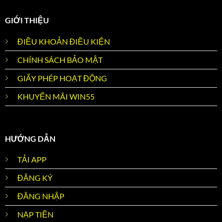
GIỚI THIỆU
ĐIỀU KHOẢN ĐIỀU KIỆN
CHÍNH SÁCH BẢO MẬT
GIẤY PHÉP HOẠT ĐỘNG
KHUYẾN MÃI WIN55
HƯỚNG DẪN
TẢI APP
ĐĂNG KÝ
ĐĂNG NHẬP
NẠP TIỀN