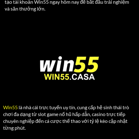
tạo tài khoản Win55 ngay hôm nay để bắt đầu trải nghiệm
và săn thưởng lớn.
Win55
là nhà cái trực tuyến uy tín, cung cấp hệ sinh thái trò
chơi đa dạng từ slot game nổ hũ hấp dẫn, casino trực tiếp
chuyên nghiệp đến cá cược thể thao với tỷ lệ kèo cập nhật
từng phút.