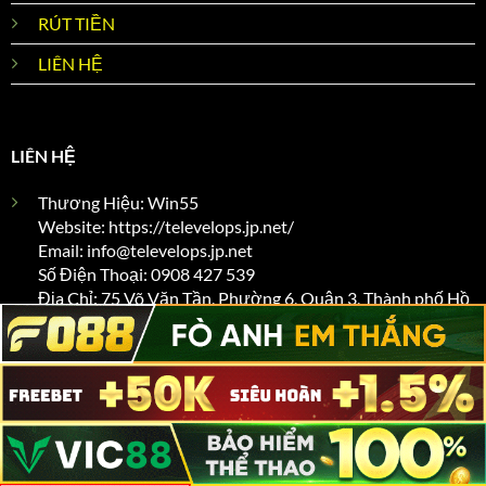
RÚT TIỀN
LIÊN HỆ
LIÊN HỆ
Thương Hiệu: Win55
Website: https://televelops.jp.net/
Email:
info@televelops.jp.net
Số Điện Thoại: 0908 427 539
Địa Chỉ: 75 Võ Văn Tần, Phường 6, Quận 3, Thành phố Hồ
Chí Minh, Việt Nam
Zipcode: 700000
Hashtag:
#win55 #win55casino #slotgamewin55 #nhacaiwin55
#dangkywin55